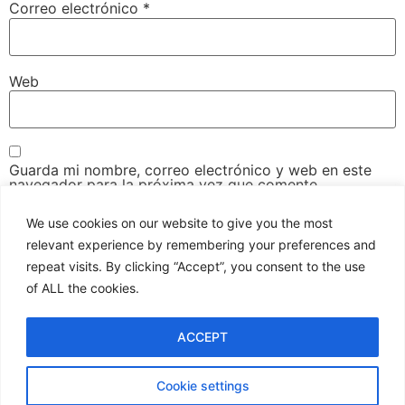
Correo electrónico
*
Web
Guarda mi nombre, correo electrónico y web en este
navegador para la próxima vez que comente.
We use cookies on our website to give you the most
relevant experience by remembering your preferences and
repeat visits. By clicking “Accept”, you consent to the use
Copyright © 2024 . All Rights Sir Franklin
of ALL the cookies.
Monasterios Reserved.
Política de privacidad
ACCEPT
ES
Cookie settings