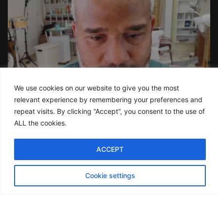
We use cookies on our website to give you the most
relevant experience by remembering your preferences and
repeat visits. By clicking “Accept”, you consent to the use of
ALL the cookies.
ACCEPT
Transformación completa
Reserva Ahora
ES
ANTES Y DESPUÉS DE LA APLICACIÓN DE UNA
Cookie settings
PRÓTESIS CAPILAR DE ALTA CALIDAD.