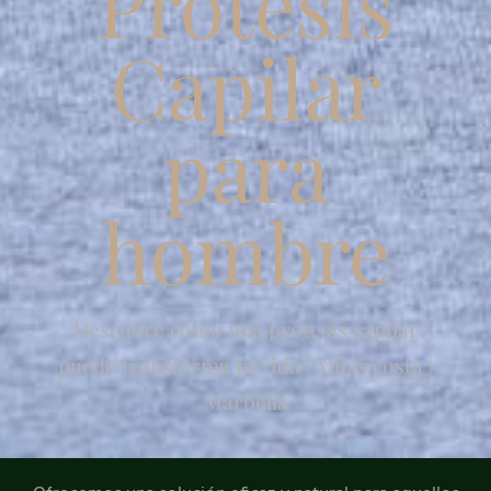
Prótesis
Capilar
para
hombre
Descubre cómo una prótesis capilar
puede transforma tu vida | Mijas costa |
Marbella